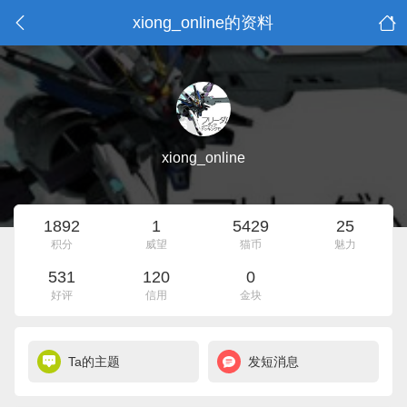
xiong_online的资料
xiong_online
1892
1
5429
25
积分
威望
猫币
魅力
531
120
0
好评
信用
金块
Ta的主题
发短消息